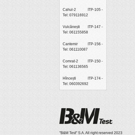
Cahul-2
ITP-105 -
Tel: 079116912
Vulcănești
ITP-147 -
Tel: 061155858
Cantemir
ITP-156 -
Tel: 061110087
Comrat-2
ITP-150 -
Tel: 061136565
Hîncești
ITP-174 -
Tel: 060392692
"B&M Test" S.A. All right reserved 2023