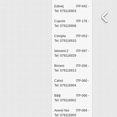
Edineţ
ITP-042 -
Tel: 079116903
Cupcini
ITP-176 -
Tel: 079116908
Cimişlia
ITP-053 -
Tel: 079116910
Ialoveni-2
ITP-097 -
Tel: 079116929
Briceni
ITP-056 -
Tel: 079116913
Cahul
ITP-060 -
Tel: 079116904
Bălţi
ITP-066 -
Tel: 079116902
Anenii Noi
ITP-069 -
Tel: 079116905