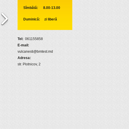
Sîmbătă: 8.00-13.00
Duminică: zi liberă
Tel:
061155858
E-mail:
vulcanesti@bmtest.md
Adresa:
str. Plotnicov, 2