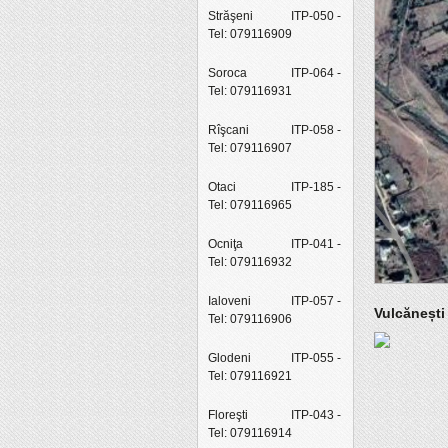
Străşeni
ITP-050 -
Tel: 079116909
Soroca
ITP-064 -
Tel: 079116931
Rîşcani
ITP-058 -
Tel: 079116907
Otaci
ITP-185 -
Tel: 079116965
Ocniţa
ITP-041 -
Tel: 079116932
Ialoveni
ITP-057 -
Vulcănești
Tel: 079116906
Glodeni
ITP-055 -
Tel: 079116921
Floreşti
ITP-043 -
Tel: 079116914