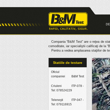
DE
Compania “B&M Test” are o reţea de staţii
comoditate, iar specialiştii calificaţi de l
Pentru a vedea amplasarea staţiilor de test
Statiile de testare
Oficiul
companiei
B&M Test
Criuleni
ITP-078 -
Tel: 078524229
Teleneşti
ITP-047 -
Tel: 079116915