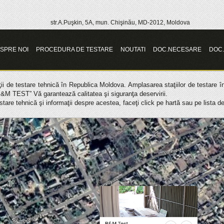
str.A.Puşkin, 5A, mun. Chişinău, MD-2012, Moldova
SPRE NOI
PROCEDURA DE TESTARE
NOUTATI
DOC.NECESARE
DOC
 de testare tehnică în Republica Moldova. Amplasarea staţiilor de testare în 
a “B&M TEST” Vă garantează calitatea şi siguranţa deservirii.
are tehnică şi informaţii despre acestea, faceţi click pe hartă sau pe lista de